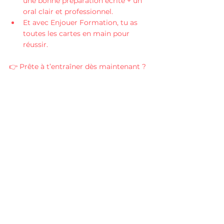
une bonne préparation écrite + un 
oral clair et professionnel.
Et avec Enjouer Formation, tu as 
toutes les cartes en main pour 
réussir.
👉 Prête à t’entraîner dès maintenant ? 
Pack Complet Examens 
CAP AEPE | Enjouer
€130.00
Acheter