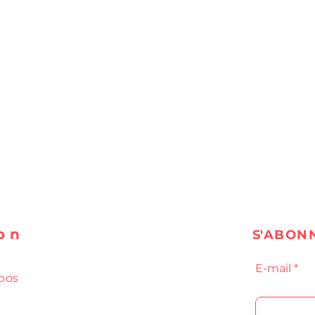
on
S'ABON
E-mail
pos