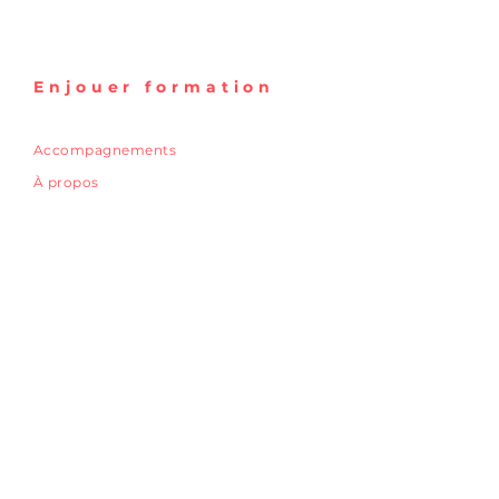
Enjouer formation
Accompagnements
À propos
E-mail :
enjouer.formation@gmail.com
Mentions légales
Politique de confidentialité
Conditions générales de vente
S'ABONNER
Abonnez-vous aux nouvelles
d'Enjouer Formation.